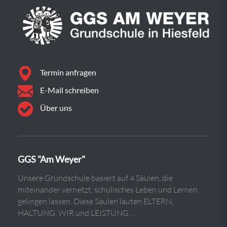
Termin anfragen
E-Mail schreiben
Über uns
GGS "Am Weyer"
Unsere Grundschule basiert auf 4 Säulen, die
miteinander vernetzt, schulisches Leben und Lernen
gelingen lassen. Diese Säulen lauten ELTERN,
HALTUNG, WIR und LEISTUNG ...