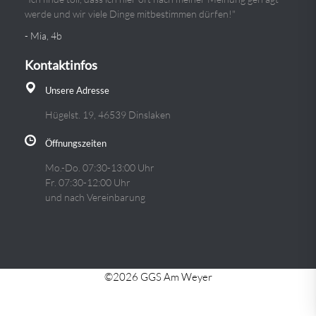
werde und wir viele Dinge mitbestimmen dürfen!"
- Mia, 4b
Kontaktinfos
Unsere Adresse
Hügelst. 19, 46539 Dinslaken
Öffnungszeiten
Mo.-Do. 07:30-13:00 Uhr
Fr. 07:30-12:00 Uhr
und nach Vereinbarung
©2026 GGS Am Weyer