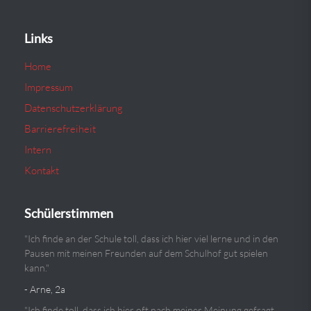
Links
Home
Impressum
Datenschutzerklärung
Barrierefreiheit
Intern
Kontakt
Schülerstimmen
"Ich finde an der Schule toll, dass ich hier viel lerne und in den
Pausen mit meinen Freunden auf dem Schulhof gut spielen
kann."
- Arne, 2a
"Ich finde toll, dass ich hier oft nach meiner Meinung gefragt