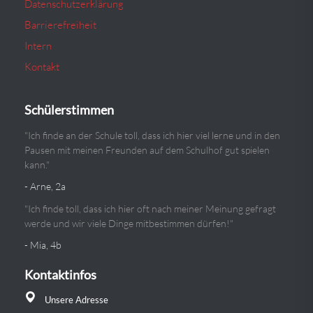
Datenschutzerklärung
Barrierefreiheit
Intern
Kontakt
Schülerstimmen
"Ich finde an der Schule toll, dass ich hier viel lerne und in den
Pausen mit meinen Freunden auf dem Schulhof gut spielen
kann."
- Arne, 2a
"Ich finde toll, dass ich hier oft nach meiner Meinung gefragt
werde und wir viele Dinge mitbestimmen dürfen!"
- Mia, 4b
Kontaktinfos
Unsere Adresse