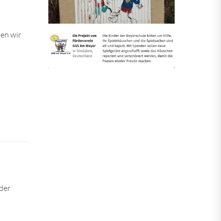
en wir
der