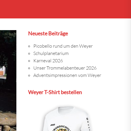
Neueste Beiträge
Picobello rund um den Weyer
Schulplanetarium
Karneval 2026
Unser Trommelabenteuer 2026
Adventsimpressionen vom Weyer
Weyer T-Shirt bestellen