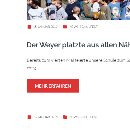
15. JANUAR 2017
NEWS
,
SCHULFEST
Der Weyer platzte aus allen Nä
Bereits zum vierten Mal feierte unsere Schule zum S
Weg
…
MEHR ERFAHREN
15. JANUAR 2016
NEWS
,
SCHULFEST