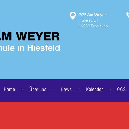
GGS Am Weyer
Hügelst. 19
46539 Dinslaken
Home
Über uns
News
Kalender
OGS