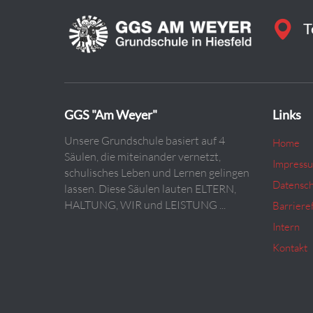
T
GGS "Am Weyer"
Links
Unsere Grundschule basiert auf 4
Home
Säulen, die miteinander vernetzt,
Impress
schulisches Leben und Lernen gelingen
Datensch
lassen. Diese Säulen lauten ELTERN,
HALTUNG, WIR und LEISTUNG ...
Barrieref
Intern
Kontakt