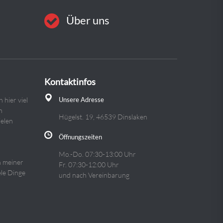
Über uns
Kontaktinfos
h hier viel
Unsere Adresse
n
Hügelst. 19, 46539 Dinslaken
ielen
Öffnungszeiten
Mo.-Do. 07:30-13:00 Uhr
ch meiner
Fr. 07:30-12:00 Uhr
ele Dinge
und nach Vereinbarung