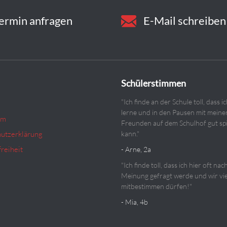
ermin anfragen
E-Mail schreiben
Schülerstimmen
"Ich finde an der Schule toll, dass ic
lerne und in den Pausen mit meine
um
Freunden auf dem Schulhof gut sp
utzerklärung
kann."
reiheit
- Arne, 2a
"Ich finde toll, dass ich hier oft na
Meinung gefragt werde und wir vi
mitbestimmen dürfen!"
- Mia, 4b