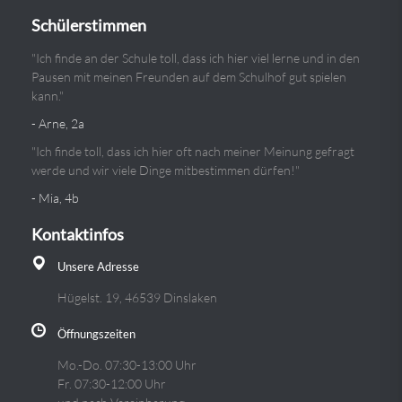
Schülerstimmen
"Ich finde an der Schule toll, dass ich hier viel lerne und in den
Pausen mit meinen Freunden auf dem Schulhof gut spielen
kann."
- Arne, 2a
"Ich finde toll, dass ich hier oft nach meiner Meinung gefragt
werde und wir viele Dinge mitbestimmen dürfen!"
- Mia, 4b
Kontaktinfos
Unsere Adresse
Hügelst. 19, 46539 Dinslaken
Öffnungszeiten
Mo.-Do. 07:30-13:00 Uhr
Fr. 07:30-12:00 Uhr