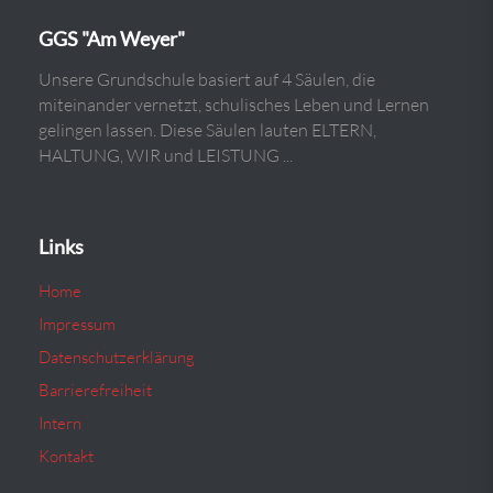
GGS "Am Weyer"
Unsere Grundschule basiert auf 4 Säulen, die
miteinander vernetzt, schulisches Leben und Lernen
gelingen lassen. Diese Säulen lauten ELTERN,
HALTUNG, WIR und LEISTUNG ...
Links
Home
Impressum
Datenschutzerklärung
Barrierefreiheit
Intern
Kontakt