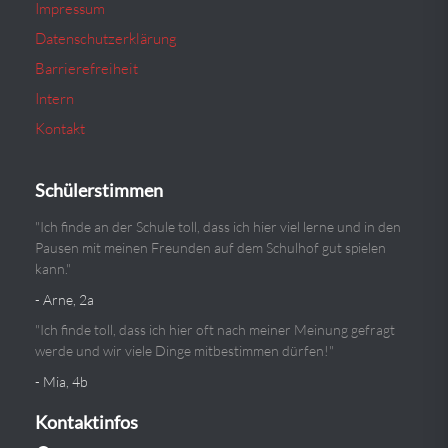
Impressum
Datenschutzerklärung
Barrierefreiheit
Intern
Kontakt
Schülerstimmen
"Ich finde an der Schule toll, dass ich hier viel lerne und in den
Pausen mit meinen Freunden auf dem Schulhof gut spielen
kann."
- Arne, 2a
"Ich finde toll, dass ich hier oft nach meiner Meinung gefragt
werde und wir viele Dinge mitbestimmen dürfen!"
- Mia, 4b
Kontaktinfos