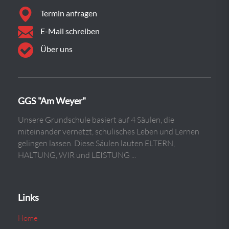
Termin anfragen
E-Mail schreiben
Über uns
GGS "Am Weyer"
Unsere Grundschule basiert auf 4 Säulen, die
miteinander vernetzt, schulisches Leben und Lernen
gelingen lassen. Diese Säulen lauten ELTERN,
HALTUNG, WIR und LEISTUNG ...
Links
Home