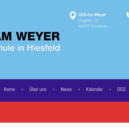
GGS Am Weyer
Hügelst. 19
46539 Dinslaken
Home
Über uns
News
Kalender
OGS