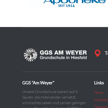
T
GGS "Am Weyer"
Links
Unsere Grundschule basiert auf 4
Home
Säulen, die miteinander vernetzt,
Impress
schulisches Leben und Lernen gelingen
Datensch