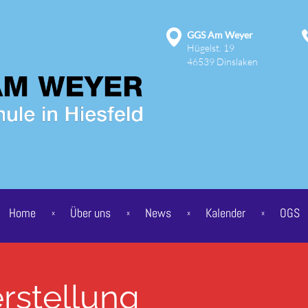
GGS Am Weyer
Hügelst. 19
46539 Dinslaken
Home
Über uns
News
Kalender
OGS
rstellung