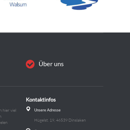
Über uns
Kontaktinfos
h hier viel
Unsere Adresse
n
Hügelst. 19, 46539 Dinslaken
ielen