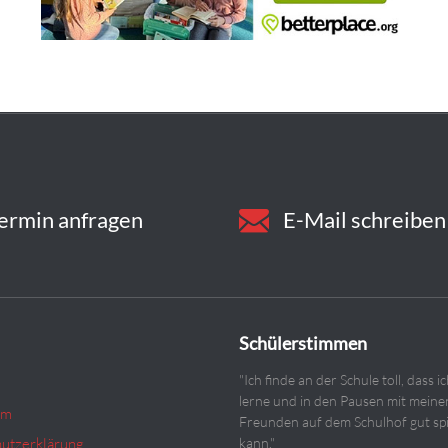
ermin anfragen
E-Mail schreiben
Schülerstimmen
"Ich finde an der Schule toll, dass ic
lerne und in den Pausen mit meine
um
Freunden auf dem Schulhof gut sp
utzerklärung
kann."